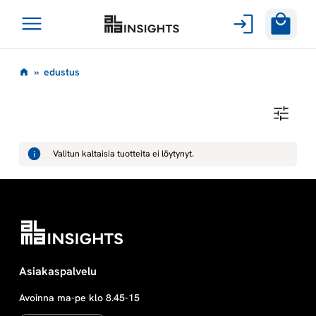
Avaa
Siirry
valikko
e
»
edustus
sisältöön
d
E
D
u
U
S
Valitun kaltaisia tuotteita ei löytynyt.
T
s
U
S
t
u
s
Asiakaspalvelu
Avoinna ma-pe klo 8.45-15