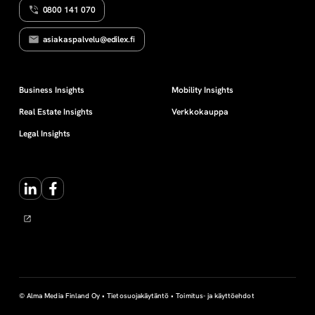
0800 141 070
asiakaspalvelu@edilex.fi
Business Insights
Mobility Insights
Real Estate Insights
Verkkokauppa
Legal Insights
LinkedIn
Facebook
© Alma Media Finland Oy •
Tietosuojakäytäntö
•
Toimitus- ja käyttöehdot