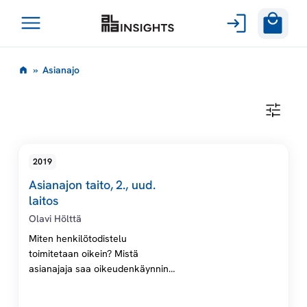
Avaa
Siirry
valikko
A
»
Asianajo
sisältöön
s
A
S
i
I
A
N
a
2019
A
J
Asianajon taito, 2., uud.
O
n
laitos
Olavi Hölttä
a
Miten henkilötodistelu
toimitetaan oikein? Mistä
j
asianajaja saa oikeudenkäynnin
ulkopuolella keskustella jutun
o
tuomarin kanssa? Mitkä seikat