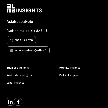
riitajuttujen valmisteluun ja
ajamiseen yleisissä
tuomioistuimissa.
Asiakaspalvelu
Avoinna ma-pe klo 8.45-15
0800 141 070
asiakaspalvelu@edilex.fi
Business Insights
Mobility Insights
Real Estate Insights
Verkkokauppa
Legal Insights
LinkedIn
Facebook