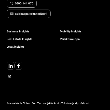
0800 141 070
a
asiakaspalvelu@edilex.fi
l
a
Business Insights
Mobility Insights
Real Estate Insights
Verkkokauppa
u
Legal Insights
t
LinkedIn
Facebook
e
© Alma Media Finland Oy •
Tietosuojakäytäntö
•
Toimitus- ja käyttöehdot