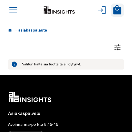
Avaa
Siirry
valikko
a
»
asiakaspalaute
sisältöön
s
A
S
i
I
A
Valitun kaltaisia tuotteita ei löytynyt.
K
a
A
S
P
k
A
L
A
a
U
T
E
s
Asiakaspalvelu
Avoinna ma-pe klo 8.45-15
p