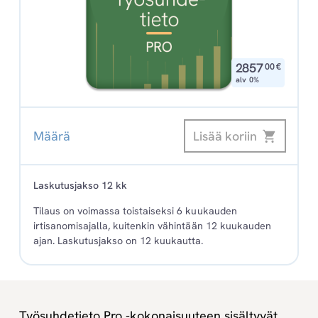
,
2857
00
€
alv 0%
Lisää koriin
Määrä
Työsuhdetieto
Pro
määrä
Laskutusjakso 12 kk
Tilaus on voimassa toistaiseksi 6 kuukauden
irtisanomisajalla, kuitenkin vähintään 12 kuukauden
ajan. Laskutusjakso on 12 kuukautta.
Työsuhdetieto Pro -kokonaisuuteen sisältyvät