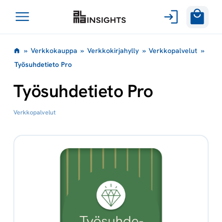
Avaa
Siirry
valikko
»
Verkkokauppa
»
Verkkokirjahylly
»
Verkkopalvelut
»
sisältöön
Työsuhdetieto Pro
Työsuhdetieto Pro
Verkkopalvelut