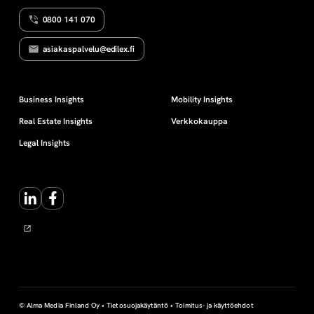
0800 141 070
asiakaspalvelu@edilex.fi
Business Insights
Mobility Insights
Real Estate Insights
Verkkokauppa
Legal Insights
LinkedIn
Facebook
© Alma Media Finland Oy •
Tietosuojakäytäntö
•
Toimitus- ja käyttöehdot