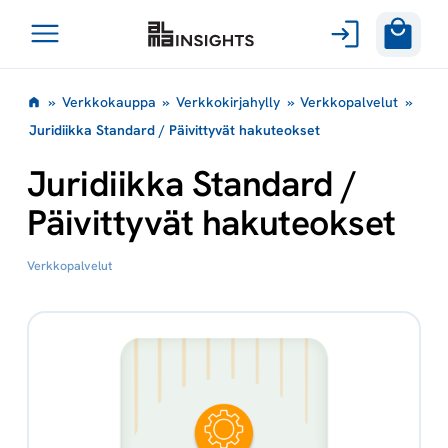
Avaa
Siirry
valikko
»
Verkkokauppa
»
Verkkokirjahylly
»
Verkkopalvelut
»
sisältöön
Juridiikka Standard / Päivittyvät hakuteokset
Juridiikka Standard /
Päivittyvät hakuteokset
Verkkopalvelut