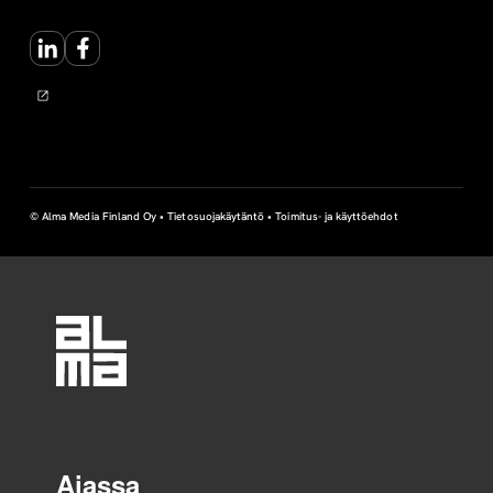
LinkedIn
Facebook
© Alma Media Finland Oy •
Tietosuojakäytäntö
•
Toimitus- ja käyttöehdot