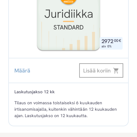
,
2972
00
€
alv 0%
Lisää koriin
Määrä
Juridiikka
Standard
/
Laskutusjakso 12 kk
Päivittyvät
Tilaus on voimassa toistaiseksi 6 kuukauden
hakuteokset
irtisanomisajalla, kuitenkin vähintään 12 kuukauden
määrä
ajan. Laskutusjakso on 12 kuukautta.