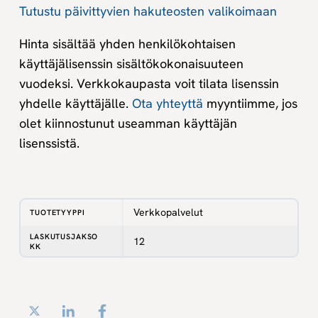
Tutustu päivittyvien hakuteosten valikoimaan
Hinta sisältää yhden henkilökohtaisen
käyttäjälisenssin sisältökokonaisuuteen
vuodeksi. Verkkokaupasta voit tilata lisenssin
yhdelle käyttäjälle.
Ota yhteyttä
myyntiimme, jos
olet kiinnostunut useamman käyttäjän
lisenssistä.
Verkkopalvelut
TUOTETYYPPI
LASKUTUSJAKSO
12
KK
Twitter
LinkedIn
Facebook