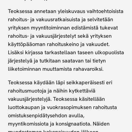
Teoksessa annetaan yleiskuvaus vaihtoehtoisista
rahoitus- ja vakuusratkaisuista ja selvitetään
yrityksen myyntitoiminnan edistämistä tukevat
rahoitus- ja vakuusjärjestelyt sekä yrityksen
käyttöpääoman rahoituskeino ja vakuudet.
Lisäksi kirjassa tarkastellaan taseen ulkopuolista
järjestelyä ja tutkitaan saatavan tai tietyn
liiketoiminnan muuttamista rahavaroiksi.
Teoksessa käydään läpi seikkaperäisesti eri
rahoitusmuotoja ja näihin kytkettäviä
vakuusjärjestelyjä. Teoksessa käsitellään
luottokaupan ja vuokrasopimuksen rahoitusta
omistuksenpidätysehdon avulla,
myyntikomissiota ja konsignaatiota. Näiden
muodostaman kokonaisuuden jälkeen