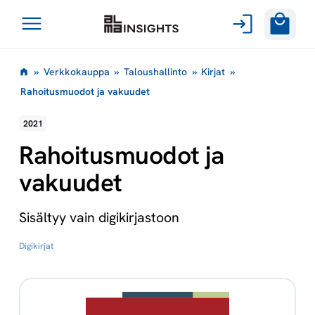
Avaa
Siirry
valikko
»
Verkkokauppa
»
Taloushallinto
»
Kirjat
»
sisältöön
Rahoitusmuodot ja vakuudet
2021
Rahoitusmuodot ja
vakuudet
Sisältyy vain digikirjastoon
Digikirjat