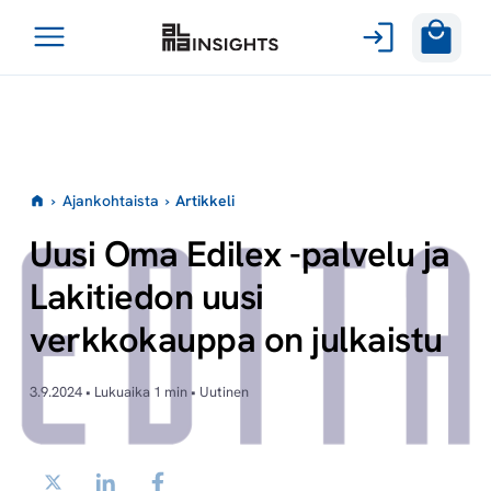
Avaa
Siirry
valikko
sisältöön
›
Ajankohtaista
›
Artikkeli
Uusi Oma Edilex -palvelu ja
Lakitiedon uusi
verkkokauppa on julkaistu
3.9.2024 • Lukuaika 1 min • Uutinen
Twitter
LinkedIn
Facebook