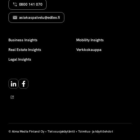
0800 141 070
N
l
asiakaspalvelu@edilex.fi
o
n
Business Insights
Mobility Insights
Real Estate Insights
Verkkokauppa
j
Legal Insights
a
LinkedIn
Facebook
k
a
m
i
© Alma Media Finland Oy •
Tietosuojakäytäntö
•
Toimitus- ja käyttöehdot