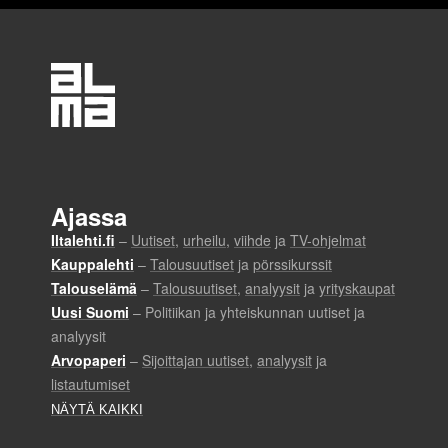
n
e
n