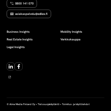
0800 141 070
Ä
u
R
J
asiakaspalvelu@edilex.fi
E
p
S
T
E
a
Business Insights
Mobility Insights
L
Y
Real Estate Insights
Verkkokauppa
T
n
Legal Insights
v
LinkedIn
Facebook
a
k
u
u
© Alma Media Finland Oy •
Tietosuojakäytäntö
•
Toimitus- ja käyttöehdot