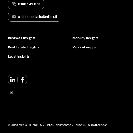
0800 141 070
n
asiakaspalvelu@edilex.fi
t
a
Business Insights
Mobility Insights
Real Estate Insights
Verkkokauppa
r
Legal Insights
k
LinkedIn
Facebook
o
i
t
u
© Alma Media Finland Oy •
Tietosuojakäytäntö
•
Toimitus- ja käyttöehdot