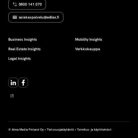
0800 141 070
y
asiakaspalvelu@edilex.fi
y
d
Business Insights
Mobility Insights
Real Estate Insights
Verkkokauppa
e
Legal Insights
n
LinkedIn
Facebook
s
u
o
j
© Alma Media Finland Oy •
Tietosuojakäytäntö
•
Toimitus- ja käyttöehdot