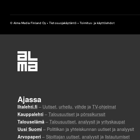
u
t
© Alma Media Finland Oy •
Tietosuojakäytäntö
•
Toimitus- ja käyttöehdot