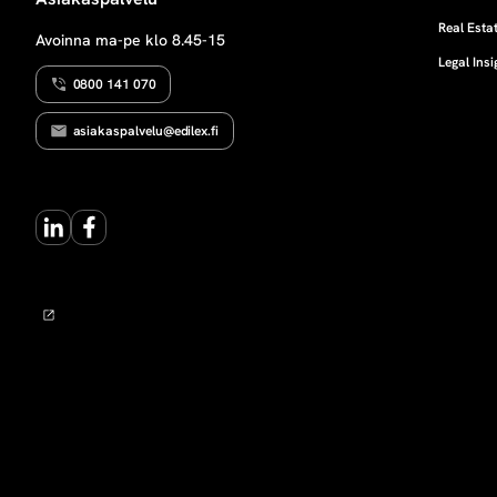
L
s
U
Real Estat
Avoinna ma-pe klo 8.45-15
T
Legal Insi
e
0800 141 070
t
asiakaspalvelu@edilex.fi
p
LinkedIn
Facebook
a
l
v
e
l