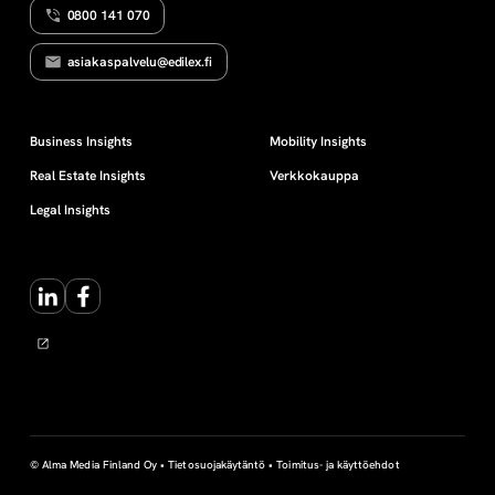
0800 141 070
e
asiakaspalvelu@edilex.fi
u
d
Business Insights
Mobility Insights
Real Estate Insights
Verkkokauppa
e
Legal Insights
t
LinkedIn
Facebook
© Alma Media Finland Oy •
Tietosuojakäytäntö
•
Toimitus- ja käyttöehdot