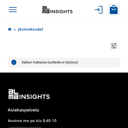
Avaa
Siirry
valikko
y
»
yksinoikeudet
sisältöön
k
Y
K
s
S
I
Valitun kaltaisia tuotteita ei löytynyt.
N
i
O
I
K
n
E
U
D
o
E
T
i
Asiakaspalvelu
Avoinna ma-pe klo 8.45-15
k