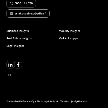
0800 141 070
u
asiakaspalvelu@edilex.fi
s
t
Business Insights
Mobility Insights
Real Estate Insights
Verkkokauppa
a
Legal Insights
m
LinkedIn
Facebook
i
n
e
n
© Alma Media Finland Oy •
Tietosuojakäytäntö
•
Toimitus- ja käyttöehdot