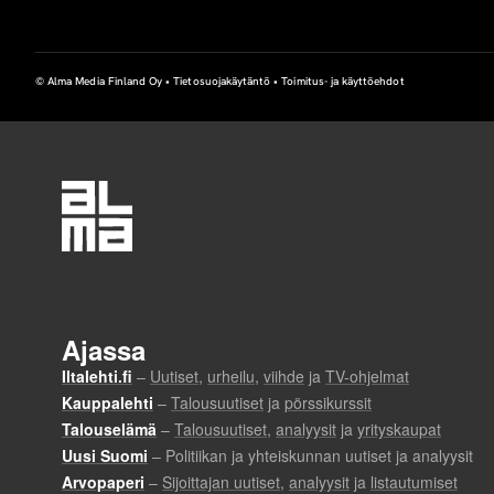
u
s
© Alma Media Finland Oy •
Tietosuojakäytäntö
•
Toimitus- ja käyttöehdot