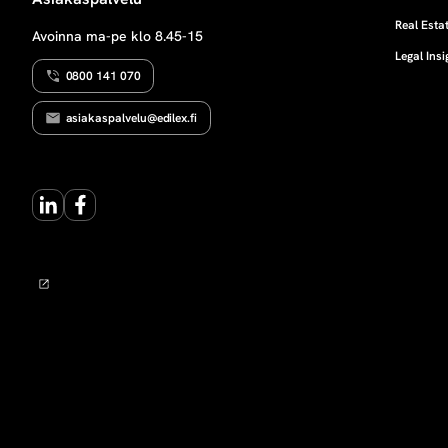
T
e
U
Real Estat
Avoinna ma-pe klo 8.45-15
S
Legal Insi
h
0800 141 070
e
asiakaspalvelu@edilex.fi
n
LinkedIn
Facebook
v
e
r
o
t