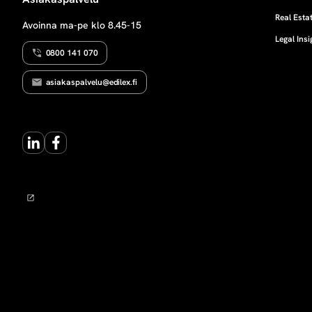
t
Real Estat
Avoinna ma-pe klo 8.45-15
Legal Insi
s
0800 141 070
e
asiakaspalvelu@edilex.fi
e
LinkedIn
Facebook
n