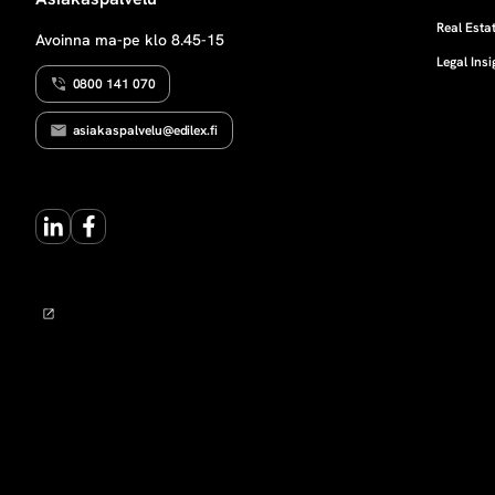
M
n
I
Real Estat
Avoinna ma-pe klo 8.45-15
N
Legal Insi
E
r
N
0800 141 070
a
asiakaspalvelu@edilex.fi
k
LinkedIn
Facebook
e
n
t
a
m