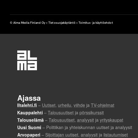
i
n
© Alma Media Finland Oy •
Tietosuojakäytäntö
•
Toimitus- ja käyttöehdot
e
n