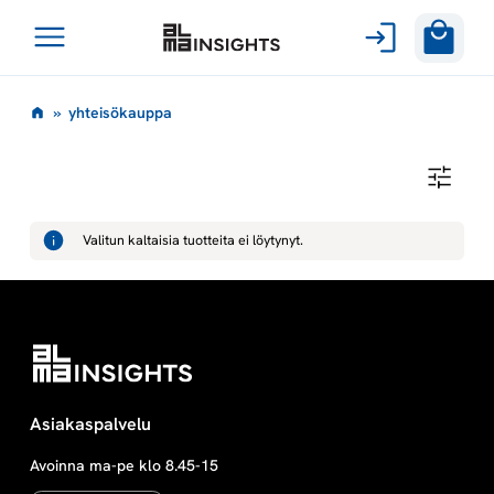
Avaa
Siirry
valikko
y
»
yhteisökauppa
sisältöön
h
Y
H
t
T
E
Valitun kaltaisia tuotteita ei löytynyt.
I
e
S
Ö
K
i
A
U
P
s
P
A
ö
Asiakaspalvelu
Avoinna ma-pe klo 8.45-15
k