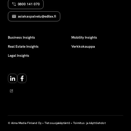
0800 141 070
a
asiakaspalvelu@edilex.fi
u
p
Business Insights
Mobility Insights
Real Estate Insights
Verkkokauppa
p
Legal Insights
a
LinkedIn
Facebook
© Alma Media Finland Oy •
Tietosuojakäytäntö
•
Toimitus- ja käyttöehdot