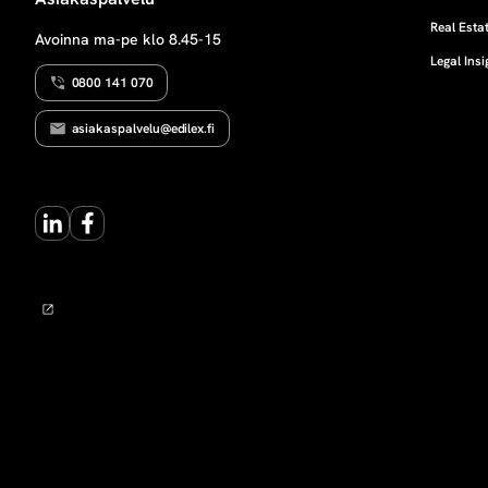
Real Estat
Avoinna ma-pe klo 8.45-15
Legal Insi
0800 141 070
asiakaspalvelu@edilex.fi
LinkedIn
Facebook