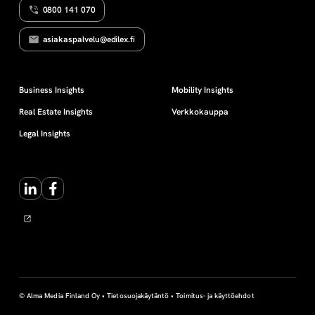
0800 141 070
a
asiakaspalvelu@edilex.fi
n
a
Business Insights
Mobility Insights
Real Estate Insights
Verkkokauppa
n
Legal Insights
s
LinkedIn
Facebook
a
i
n
t
© Alma Media Finland Oy •
Tietosuojakäytäntö
•
Toimitus- ja käyttöehdot