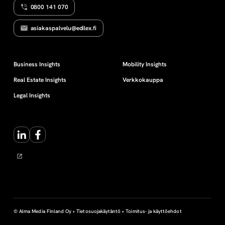
0800 141 070
a
asiakaspalvelu@edilex.fi
k
i
Business Insights
Mobility Insights
Real Estate Insights
Verkkokauppa
r
Legal Insights
j
LinkedIn
Facebook
a
n
p
i
© Alma Media Finland Oy •
Tietosuojakäytäntö
•
Toimitus- ja käyttöehdot