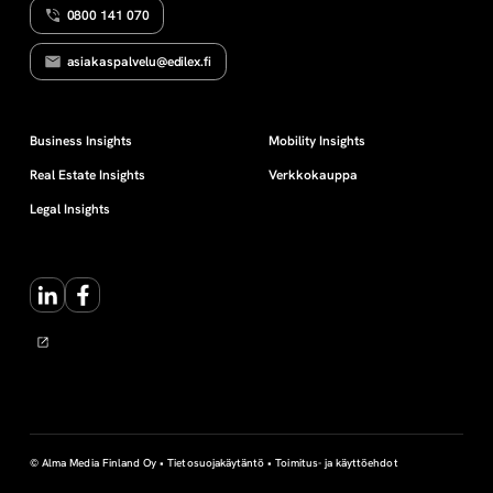
0800 141 070
t
asiakaspalvelu@edilex.fi
i
i
Business Insights
Mobility Insights
Real Estate Insights
Verkkokauppa
k
Legal Insights
k
LinkedIn
Facebook
a
© Alma Media Finland Oy •
Tietosuojakäytäntö
•
Toimitus- ja käyttöehdot