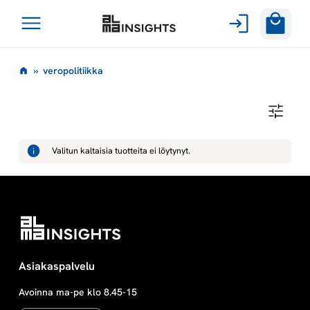
Avaa
Siirry
valikko
v
»
veropolitiikka
sisältöön
e
V
E
r
R
O
Valitun kaltaisia tuotteita ei löytynyt.
P
o
O
L
I
p
T
I
I
o
K
K
A
l
Asiakaspalvelu
Avoinna ma-pe klo 8.45-15
i