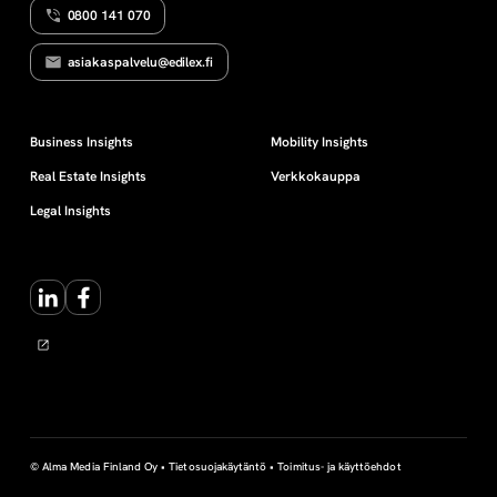
0800 141 070
i
asiakaspalvelu@edilex.fi
m
o
Business Insights
Mobility Insights
Real Estate Insights
Verkkokauppa
i
Legal Insights
m
LinkedIn
Facebook
i
n
e
n
© Alma Media Finland Oy •
Tietosuojakäytäntö
•
Toimitus- ja käyttöehdot