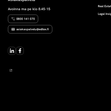
I
n
Real Estat
Avoinna ma-pe klo 8.45-15
Legal Insi
e
0800 141 070
n
asiakaspalvelu@edilex.fi
m
LinkedIn
Facebook
y
y
n
t
i