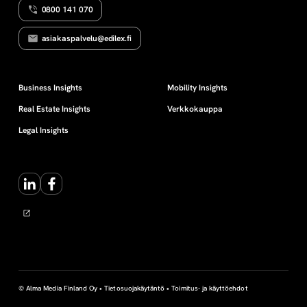
0800 141 070
I
a
T
U
asiakaspalvelu@edilex.fi
S
p
T
E
N
i
Business Insights
Mobility Insights
P
R
Real Estate Insights
Verkkokauppa
O
t
S
Legal Insights
E
S
a
S
I
LinkedIn
Facebook
l
-
s
i
© Alma Media Finland Oy •
Tietosuojakäytäntö
•
Toimitus- ja käyttöehdot