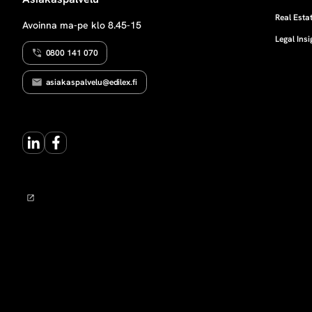
e
Real Estat
Avoinna ma-pe klo 8.45-15
Legal Insi
n
0800 141 070
s
asiakaspalvelu@edilex.fi
u
LinkedIn
Facebook
o
j
a