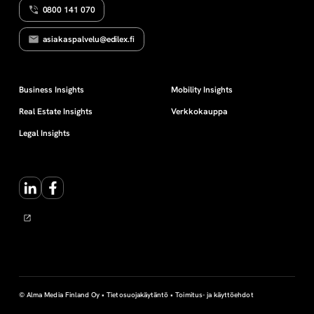
0800 141 070
i
asiakaspalvelu@edilex.fi
s
u
Business Insights
Mobility Insights
Real Estate Insights
Verkkokauppa
u
Legal Insights
s
LinkedIn
Facebook
t
y
ö
© Alma Media Finland Oy •
Tietosuojakäytäntö
•
Toimitus- ja käyttöehdot