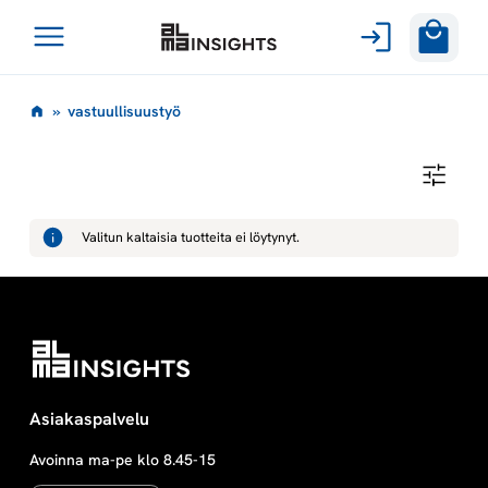
Avaa
Siirry
valikko
v
»
vastuullisuustyö
sisältöön
a
V
A
s
S
T
Valitun kaltaisia tuotteita ei löytynyt.
U
t
U
L
L
u
I
S
U
u
U
S
T
l
Asiakaspalvelu
Y
Ö
Avoinna ma-pe klo 8.45-15
l