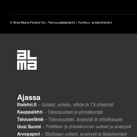
t
u
© Alma Media Finland Oy •
Tietosuojakäytäntö
•
Toimitus- ja käyttöehdot
s