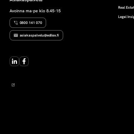
O
i
T
Real Estat
Avoinna ma-pe klo 8.45-15
U
Legal Insi
S
i
0800 141 070
r
asiakaspalvelu@edilex.fi
t
LinkedIn
Facebook
o
v
e
r
o