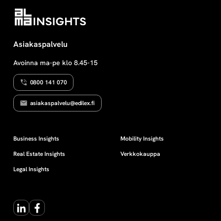
i
Asiakaspalvelu
Avoinna ma-pe klo 8.45-15
0800 141 070
asiakaspalvelu@edilex.fi
Business Insights
Mobility Insights
Real Estate Insights
Verkkokauppa
Legal Insights
LinkedIn
Facebook