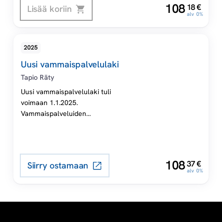
,
tilanteessa. Miten pykäliä
108
18
€
Lisää koriin
a
alv 0%
sovelletaan? Mitä uusia
oikeuksia asiakkaalla on?
l
2025
v
Uusi vammaispalvelulaki
Tapio Räty
e
Uusi vammaispalvelulaki tuli
voimaan 1.1.2025.
l
Vammaispalveluiden
päätöksentekijät ja palveluiden
u
käyttäjät ovat uudessa
tilanteessa. Miten pykäliä
l
sovelletaan? Mitä uusia
,
108
37
€
Siirry ostamaan
oikeuksia asiakkaalla on?
alv 0%
a
k