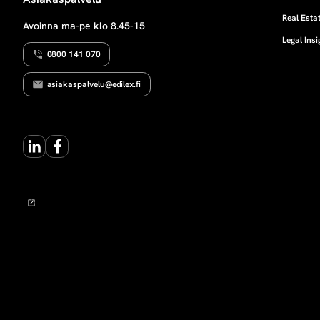
h
Real Estat
Avoinna ma-pe klo 8.45-15
Legal Insi
d
0800 141 070
o
asiakaspalvelu@edilex.fi
t
LinkedIn
Facebook