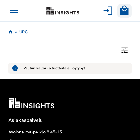
Avaa
Siirry
valikko
U
»
UPC
sisältöön
P
U
P
C
C
Valitun kaltaisia tuotteita ei löytynyt.
Asiakaspalvelu
Avoinna ma-pe klo 8.45-15