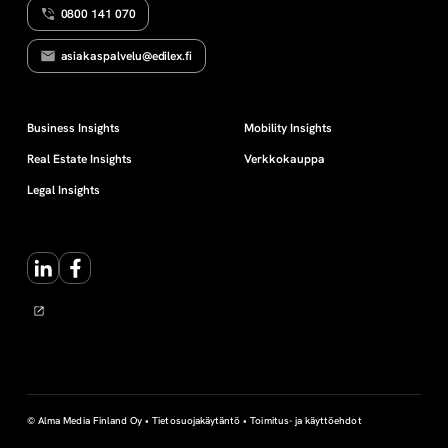
0800 141 070
asiakaspalvelu@edilex.fi
Business Insights
Mobility Insights
Real Estate Insights
Verkkokauppa
Legal Insights
LinkedIn
Facebook
© Alma Media Finland Oy •
Tietosuojakäytäntö
•
Toimitus- ja käyttöehdot