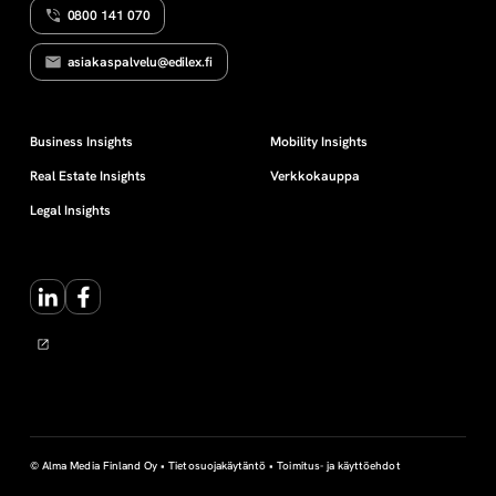
0800 141 070
O
e
I
T
asiakaspalvelu@edilex.fi
T
n
A
J
A
p
Business Insights
Mobility Insights
Real Estate Insights
Verkkokauppa
ä
Legal Insights
ä
LinkedIn
Facebook
o
m
a
s
© Alma Media Finland Oy •
Tietosuojakäytäntö
•
Toimitus- ja käyttöehdot