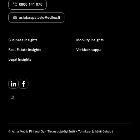
0800 141 070
e
asiakaspalvelu@edilex.fi
e
t
Business Insights
Mobility Insights
Real Estate Insights
Verkkokauppa
Legal Insights
LinkedIn
Facebook
© Alma Media Finland Oy •
Tietosuojakäytäntö
•
Toimitus- ja käyttöehdot