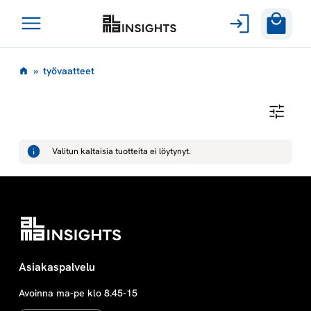
Avaa
Siirry
valikko
t
»
työvaatteet
sisältöön
y
T
Y
ö
Ö
V
Valitun kaltaisia tuotteita ei löytynyt.
A
v
A
T
T
a
E
E
T
a
t
Asiakaspalvelu
Avoinna ma-pe klo 8.45-15
t