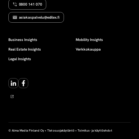
0800 141 070
E
e
N
asiakaspalvelu@edilex.fi
n
p
Business Insights
Mobility Insights
Real Estate Insights
Verkkokauppa
ä
Legal Insights
ä
LinkedIn
Facebook
t
t
y
m
© Alma Media Finland Oy •
Tietosuojakäytäntö
•
Toimitus- ja käyttöehdot