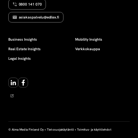
0800 141 070
l
asiakaspalvelu@edilex.fi
a
i
Business Insights
Mobility Insights
Real Estate Insights
Verkkokauppa
n
Legal Insights
a
LinkedIn
Facebook
© Alma Media Finland Oy •
Tietosuojakäytäntö
•
Toimitus- ja käyttöehdot