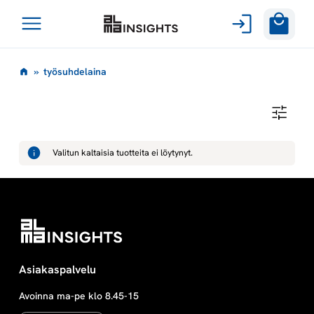
Avaa
Siirry
valikko
t
»
työsuhdelaina
sisältöön
y
T
Y
ö
Ö
S
Valitun kaltaisia tuotteita ei löytynyt.
U
s
H
D
E
u
L
A
I
h
N
A
d
Asiakaspalvelu
Avoinna ma-pe klo 8.45-15
e