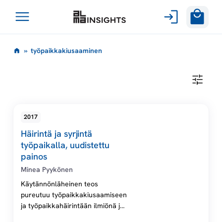
Avaa
Siirry
valikko
t
»
työpaikkakiusaaminen
sisältöön
y
T
Y
ö
Ö
P
A
p
2017
I
K
Häirintä ja syrjintä
K
a
A
työpaikalla, uudistettu
K
painos
I
i
U
Minea Pyykönen
S
A
Käytännönläheinen teos
k
A
pureutuu työpaikkakiusaamiseen
M
ja työpaikkahäirintään ilmiönä ja
I
k
N
antaa konkreettisia työkaluja
E