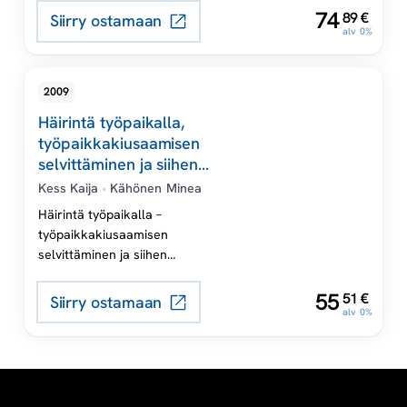
häirintätapausten ja syrjinnän
,
74
N
89
€
Siirry ostamaan
a
ennaltaehkäisyyn,
alv 0%
tunnistamiseen ja käsittelyyn.
k
2009
i
Häirintä työpaikalla,
työpaikkakiusaamisen
u
selvittäminen ja siihen
puuttuminen
Kess Kaija
•
Kähönen Minea
s
Häirintä työpaikalla –
työpaikkakiusaamisen
a
selvittäminen ja siihen
puuttuminen on opas esimiehille,
a
,
jotka haluavat varautua
55
51
€
Siirry ostamaan
alv 0%
vaikeaan työyhteisöongelmaan
m
tai painivat sellaisen kanssa juuri
nyt.
i