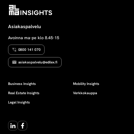
n
e
Asiakaspalvelu
n
Avoinna ma-pe klo 8.45-15
0800 141 070
asiakaspalvelu@edilex.fi
Business Insights
Mobility Insights
Real Estate Insights
Verkkokauppa
Legal Insights
LinkedIn
Facebook