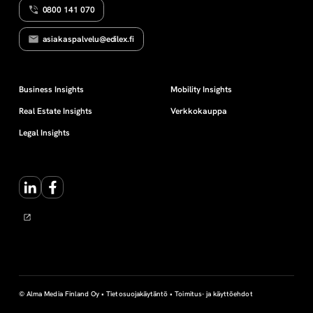
0800 141 070
I
m
asiakaspalvelu@edilex.fi
a
r
Business Insights
Mobility Insights
Real Estate Insights
Verkkokauppa
k
Legal Insights
k
LinkedIn
Facebook
i
n
o
i
© Alma Media Finland Oy •
Tietosuojakäytäntö
•
Toimitus- ja käyttöehdot