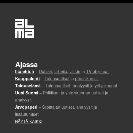
n
t
i