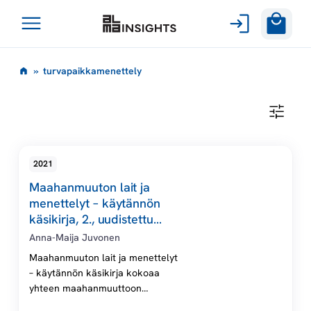
Avaa
Siirry
valikko
t
»
turvapaikkamenettely
sisältöön
u
T
U
r
R
V
A
v
2021
P
A
Maahanmuuton lait ja
I
a
K
menettelyt – käytännön
K
käsikirja, 2., uudistettu
A
p
painos
M
Anna-Maija Juvonen
E
N
Maahanmuuton lait ja menettelyt
a
E
– käytännön käsikirja kokoaa
T
yhteen maahanmuuttoon
T
i
E
liittyvän ajantasaisen juridisen
L