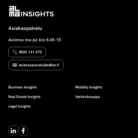
e
teos vastaa tarpeeseen saada
kaikki relevantti tieto yhteen
koottuna. Käsikirja käy
l
systemaattisesti ja kattavasti läpi
Asiakaspalvelu
maahanmuuton vaiheet ja
y
tärkeimmät oikeudelliset termit
Avoinna ma-pe klo 8.45-15
maahantulosta
turvapaikkamenettelyyn tai
0800 141 070
maasta […]
asiakaspalvelu@edilex.fi
Business Insights
Mobility Insights
Real Estate Insights
Verkkokauppa
Legal Insights
LinkedIn
Facebook