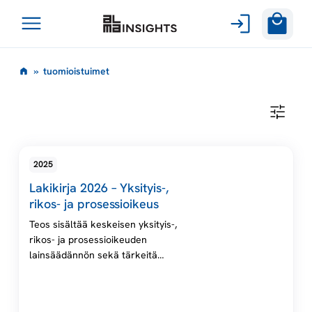
Avaa
Siirry
valikko
t
»
tuomioistuimet
sisältöön
u
T
U
o
O
M
I
m
2025
O
I
Lakikirja 2026 – Yksityis-,
S
i
T
rikos- ja prosessioikeus
U
I
Teos sisältää keskeisen yksityis-,
o
M
rikos- ja prosessioikeuden
E
lainsäädännön sekä tärkeitä
T
i
säädöksiä muilta oikeudenaloilta,
kuten yleishallinto-oikeudesta ja
s
työ- ja virkasuhteista.