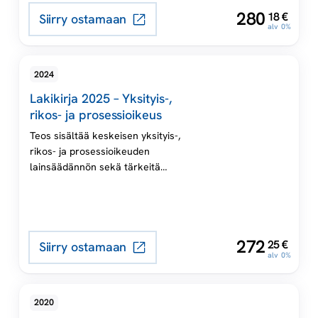
Kansallisen lainsäädännön
,
280
18
€
Siirry ostamaan
t
lisäksi kirjassa on myös
alv 0%
olennaiset valtiosopimukset ja
EU-säädökset.
u
2024
i
Lakikirja 2025 – Yksityis-,
rikos- ja prosessioikeus
m
Teos sisältää keskeisen yksityis-,
rikos- ja prosessioikeuden
e
lainsäädännön sekä tärkeitä
säädöksiä muilta oikeudenaloilta,
t
kuten yleishallinto-oikeudesta ja
työ- ja virkasuhteista.
Kansallisen lainsäädännön
,
272
25
€
lisäksi kirjassa on myös
Siirry ostamaan
alv 0%
olennaiset valtiosopimukset ja
EU-säädökset.
2020