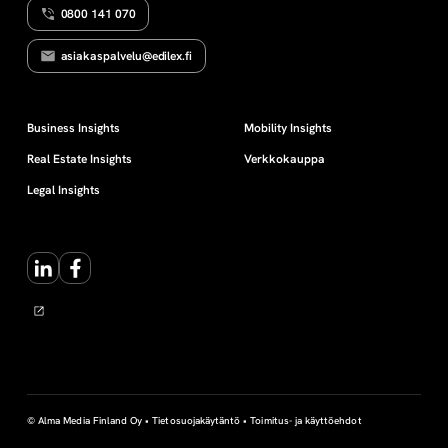
0800 141 070
a
asiakaspalvelu@edilex.fi
l
l
Business Insights
Mobility Insights
Real Estate Insights
Verkkokauppa
i
Legal Insights
t
LinkedIn
Facebook
u
s
t
y
© Alma Media Finland Oy •
Tietosuojakäytäntö
•
Toimitus- ja käyttöehdot