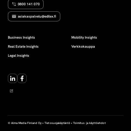
0800 141 070
s
asiakaspalvelu@edilex.fi
e
t
Business Insights
Mobility Insights
Real Estate Insights
Verkkokauppa
a
Legal Insights
n
LinkedIn
Facebook
t
a
© Alma Media Finland Oy •
Tietosuojakäytäntö
•
Toimitus- ja käyttöehdot