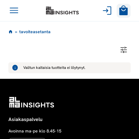
Avaa
Siirry
valikko
t
»
tavoiteasetanta
sisältöön
a
T
A
v
V
O
Valitun kaltaisia tuotteita ei löytynyt.
I
o
T
E
A
i
S
E
T
t
A
N
T
e
Asiakaspalvelu
A
Avoinna ma-pe klo 8.45-15
a