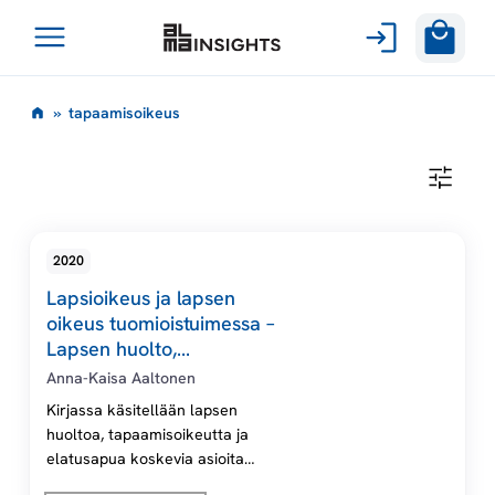
Avaa
Siirry
valikko
t
»
tapaamisoikeus
sisältöön
a
T
A
p
P
A
A
a
2020
M
I
Lapsioikeus ja lapsen
S
a
O
oikeus tuomioistuimessa –
I
Lapsen huolto,
K
m
tapaamisoikeus ja elatus,
E
Anna-Kaisa Aaltonen
U
2., uudistettu painos.
S
Kirjassa käsitellään lapsen
i
Digikirja
huoltoa, tapaamisoikeutta ja
elatusapua koskevia asioita
s
tuomioistuimessa. Teoksessa