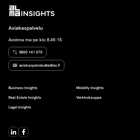
ja tapaamisriitojen sovittelua
kuvataan pääpiirteissään. Aiheita
käsitellään erityisesti käytännön
toimijoiden näkökulmasta.
Asiakaspalvelu
Avoinna ma-pe klo 8.45-15
0800 141 070
asiakaspalvelu@edilex.fi
Business Insights
Mobility Insights
Real Estate Insights
Verkkokauppa
Legal Insights
LinkedIn
Facebook