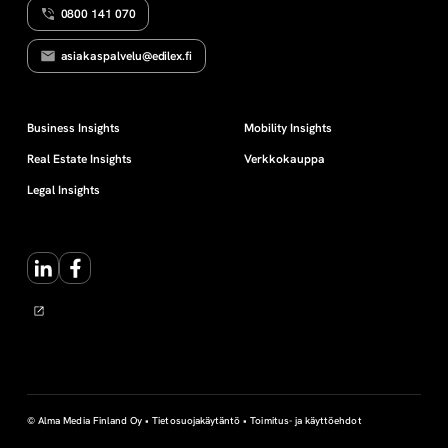
0800 141 070
ö
asiakaspalvelu@edilex.fi
Business Insights
Mobility Insights
Real Estate Insights
Verkkokauppa
Legal Insights
LinkedIn
Facebook
© Alma Media Finland Oy •
Tietosuojakäytäntö
•
Toimitus- ja käyttöehdot