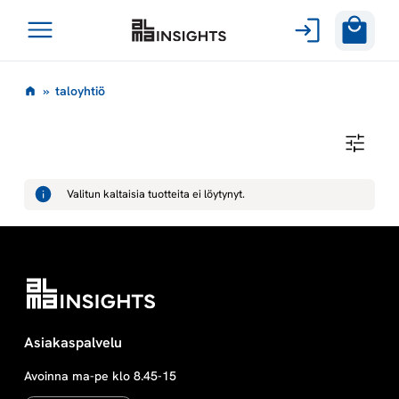
Avaa
Siirry
valikko
t
»
taloyhtiö
sisältöön
a
T
A
l
L
O
Valitun kaltaisia tuotteita ei löytynyt.
Y
o
H
T
I
y
Ö
h
t
Asiakaspalvelu
Avoinna ma-pe klo 8.45-15
i