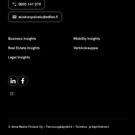
0800 141 070
o
asiakaspalvelu@edilex.fi
i
t
Business Insights
Mobility Insights
Real Estate Insights
Verkkokauppa
o
Legal Insights
n
LinkedIn
Facebook
j
a
k
o
© Alma Media Finland Oy •
Tietosuojakäytäntö
•
Toimitus- ja käyttöehdot