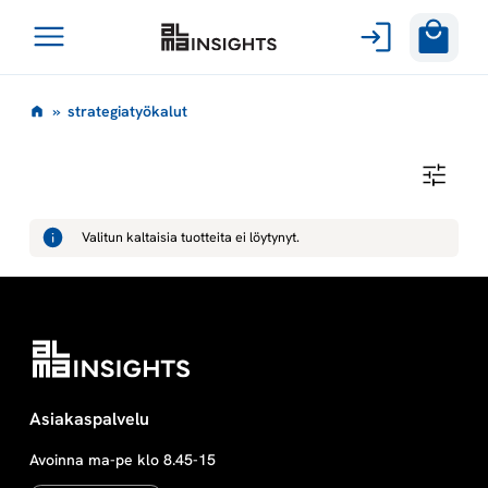
Avaa
Siirry
valikko
s
»
strategiatyökalut
sisältöön
t
S
T
r
R
A
Valitun kaltaisia tuotteita ei löytynyt.
T
a
E
G
I
t
A
T
Y
e
Ö
K
A
g
Asiakaspalvelu
L
U
T
Avoinna ma-pe klo 8.45-15
i