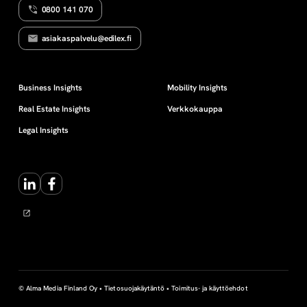
0800 141 070
a
asiakaspalvelu@edilex.fi
t
y
Business Insights
Mobility Insights
Real Estate Insights
Verkkokauppa
ö
Legal Insights
k
LinkedIn
Facebook
a
l
u
t
© Alma Media Finland Oy •
Tietosuojakäytäntö
•
Toimitus- ja käyttöehdot