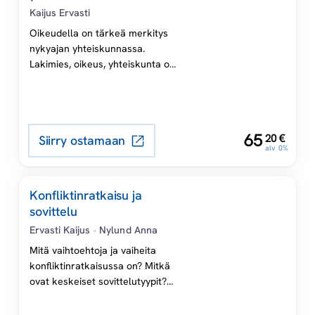
rikossovittelua,
Kaijus Ervasti
tuomioistuinsovittelua,
Oikeudella on tärkeä merkitys
perhesovittelua,
nykyajan yhteiskunnassa.
naapuruussovittelua ja
Lakimies, oikeus, yhteiskunta on
ympäristösovittelua.
käytännönläheinen ja selkeä
perusteos oikeuden toiminnasta
Suomessa. Kirjassa on
tarkasteltu lainvalmistelua ja sen
,
65
20
€
Siirry ostamaan
laatua, lakien vaikutuksia,
alv 0%
konfliktien ratkaisemista,
tuomioistuinten toimintaa sekä
lakimiesten ammattikuntaa. Kirja
Konfliktinratkaisu ja
edustaa yhteiskunnallista
sovittelu
oikeustutkimusta. Teos soveltuu
Ervasti Kaijus
•
Nylund Anna
hyvin sekä oppikirjaksi että
asianajajien ja tuomareiden
Mitä vaihtoehtoja ja vaiheita
käyttöön. Se tarjoaa myös
konfliktinratkaisussa on? Mitkä
perustietoa oikeudellisen
ovat keskeiset sovittelutyypit?
järjestelmän toiminnasta kaikille
Mitkä ovat sovittelun
[…]
peruspiirteet, sovittelumallit ja