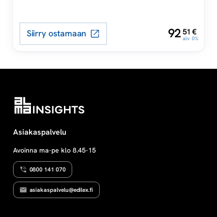
tekniikat? Millainen on
sovittelijan rooli ja mitä tulee
,
92
huomioida neuvottelussa?
51
€
Siirry ostamaan
alv 0%
Asiakaspalvelu
Avoinna ma-pe klo 8.45-15
0800 141 070
asiakaspalvelu@edilex.fi