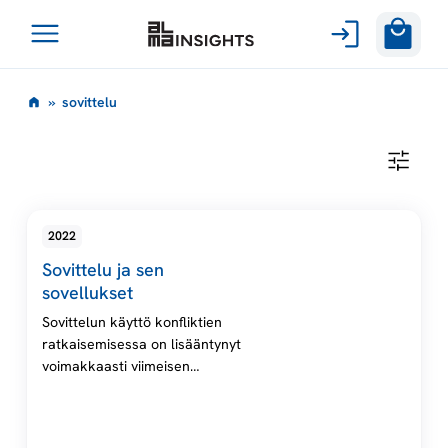
Avaa
Siirry
valikko
s
»
sovittelu
sisältöön
o
S
O
v
V
I
T
i
2022
T
E
Sovittelu ja sen
L
t
U
sovellukset
Sovittelun käyttö konfliktien
t
ratkaisemisessa on lisääntynyt
voimakkaasti viimeisen
e
kahdenkymmenen vuoden
aikana Suomessa. Samalla
l
sovittelu on levinnyt monille