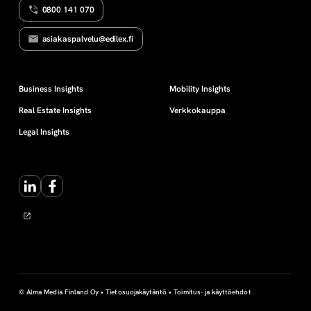
0800 141 070
N
v
asiakaspalvelu@edilex.fi
a
j
Business Insights
Mobility Insights
Real Estate Insights
Verkkokauppa
o
Legal Insights
h
LinkedIn
Facebook
t
a
m
i
© Alma Media Finland Oy •
Tietosuojakäytäntö
•
Toimitus- ja käyttöehdot