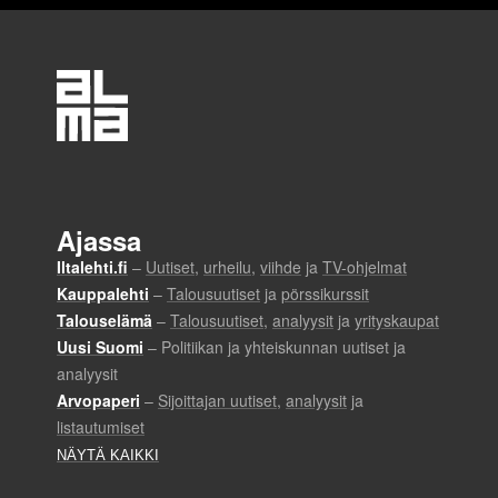
n
e
n