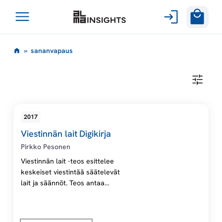
Avaa
Siirry
valikko
s
»
sananvapaus
sisältöön
a
S
A
n
N
A
N
a
2017
V
A
Viestinnän lait Digikirja
P
n
A
Pirkko Pesonen
U
S
Viestinnän lait -teos esittelee
v
keskeiset viestintää säätelevät
lait ja säännöt. Teos antaa
a
kattavan kuvan etenkin
tietoverkoissa tapahtuvan
p
viestinnän rajoista, vastuusta ja