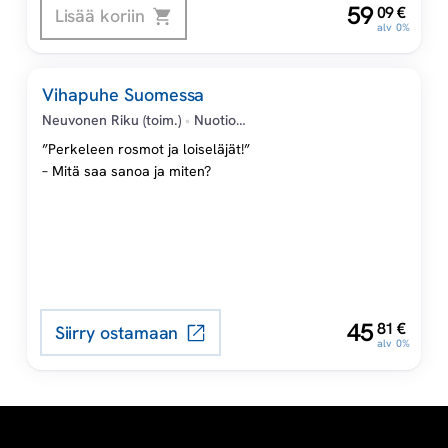
,
59
seuraamuksista. Kuka vastaa
09
€
Lisää koriin
a
alv 0%
sosiaalisessa mediassa
tapahtuvan viestinnän sisällöstä?
u
Mitkä ovat sananvapauden rajat?
Vihapuhe Suomessa
Mitä rikkomuksista seuraa?
Neuvonen Riku (toim.)
•
Nuotio
s
Kimmo
•
Pöyhtäri Reeta
•
”Perkeleen rosmot ja loiseläjät!”
Hannula Ilari
•
Löytömäki Stiina
•
– Mitä saa sanoa ja miten?
Rautiainen Pauli
,
45
81
€
Siirry ostamaan
alv 0%