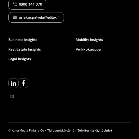
0800 141 070
a
asiakaspalvelu@edilex.fi
r
v
Business Insights
Mobility Insights
Real Estate Insights
Verkkokauppa
o
Legal Insights
p
LinkedIn
Facebook
a
p
e
r
© Alma Media Finland Oy •
Tietosuojakäytäntö
•
Toimitus- ja käyttöehdot