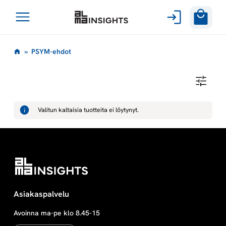
Avaa
Siirry
valikko
P
»
PSYM-ehdot
sisältöön
S
P
S
Y
Y
M
Valitun kaltaisia tuotteita ei löytynyt.
-
M
E
H
D
-
O
T
e
h
Asiakaspalvelu
Avoinna ma-pe klo 8.45-15
d