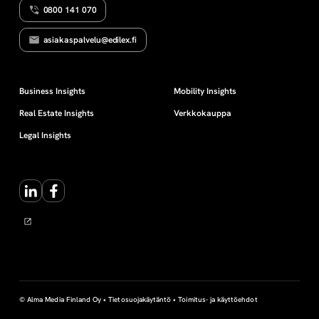
0800 141 070
o
asiakaspalvelu@edilex.fi
t
Business Insights
Mobility Insights
Real Estate Insights
Verkkokauppa
Legal Insights
LinkedIn
Facebook
© Alma Media Finland Oy •
Tietosuojakäytäntö
•
Toimitus- ja käyttöehdot